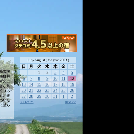
July-August ( the year 2003 )
日
月
火
水
木
金
土
商市場
1
2
3
4
5
海鮮丼
6
7
8
9
10
11
12
ず先に
13
14
15
16
17
18
19
きな具
20
21
22
23
24
25
26
く（も
）。後
27
28
29
30
31
1
2
ついた
<< return
next >>
に盛ら
。