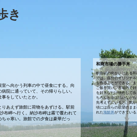
歩き
和商市場の勝手丼
釧路駅の向かいにある和
では、自分のオリジナル
を作ることができる。ま
根室へ向かう列車の中で昼食にする。向
ご飯を買い、市場内で好
の病院に通っていて、その帰りらしい。
を好きなだけ物色して歩
仕事をしていたとか。
ちろんお金は払いながら
先考えずにいると、気が
とりあえず旅館に荷物をあずける。駅前
頃には自らの欲望のまま
れた
海鮮丼
ができている
納沙布岬へ行く。納沙布岬は霧で覆われて
めちゃ寒い。旅館での夕食は豪華だっ