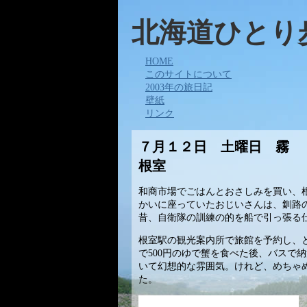
北海道ひとり
HOME
このサイトについて
2003年の旅日記
壁紙
リンク
７月１２日 土曜日 霧
根室
和商市場でごはんとおさしみを買い、
かいに座っていたおじいさんは、釧路
昔、自衛隊の訓練の的を船で引っ張る
根室駅の観光案内所で旅館を予約し、
で500円のゆで蟹を食べた後、バスで
いて幻想的な雰囲気。けれど、めちゃ
た。